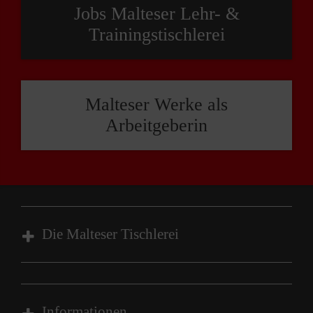
Jobs Malteser Lehr- &
Trainingstischlerei
Malteser Werke als
Arbeitgeberin
Die Malteser Tischlerei
Über uns
Ausbildung
Informationen