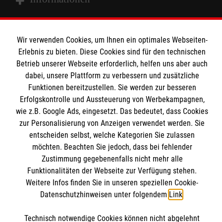
Produkte
Unsere Ziele
Kontakt
Wir verwenden Cookies, um Ihnen ein optimales Webseiten-
Impressum
Erlebnis zu bieten. Diese Cookies sind für den technischen
Malteser
Betrieb unserer Webseite erforderlich, helfen uns aber auch
Datenschutz
dabei, unsere Plattform zu verbessern und zusätzliche
Compliance
Funktionen bereitzustellen. Sie werden zur besseren
Malteser Werke
Erfolgskontrolle und Aussteuerung von Werbekampagnen,
Malteser Werke Jugend & Soziales
Kontakt
wie z.B. Google Ads, eingesetzt. Das bedeutet, dass Cookies
zur Personalisierung von Anzeigen verwendet werden. Sie
Jobs in der Jugendhilfe
entscheiden selbst, welche Kategorien Sie zulassen
Malteser Werke gGmbH
möchten. Beachten Sie jedoch, dass bei fehlender
Zustimmung gegebenenfalls nicht mehr alle
Lehr- und Trainingstischlerei
Funktionalitäten der Webseite zur Verfügung stehen.
Am Maximilianpark 3
Weitere Infos finden Sie in unseren speziellen Cookie-
59071 Hamm
Datenschutzhinweisen unter folgendem
Link
.
Tel:
02381 - 81531
Technisch notwendige Cookies können nicht abgelehnt