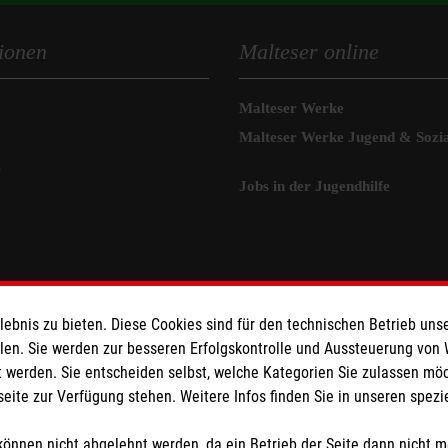
ionen
Malteser online
Malteser Werke
Malteser Werke Jugend & Sozia
z
Jobs in der Jugendhilfe
bnis zu bieten. Diese Cookies sind für den technischen Betrieb unse
llen. Sie werden zur besseren Erfolgskontrolle und Aussteuerung von
 werden. Sie entscheiden selbst, welche Kategorien Sie zulassen mö
seite zur Verfügung stehen. Weitere Infos finden Sie in unseren spe
önnen nicht abgelehnt werden, da ein Betrieb der Seite dann nicht 