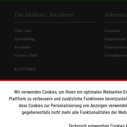
Die Malteser Tischlerei
Informat
Über uns
Kontakt
Ausbildung
Impressum
Produkte
Datenschut
Unsere Ziele
Compliance
KONTAKT
Malteser Werke gGmbH
Lehr- und Trainingstischlerei
Wir verwenden Cookies, um Ihnen ein optimales Webseiten-Erle
Plattform zu verbessern und zusätzliche Funktionen bereitzuste
Am Maximilianpark 3
dass Cookies zur Personalisierung von Anzeigen verwendet
59071 Hamm
gegebenenfalls nicht mehr alle Funktionalitäten der Web
Tel:
02381 - 81531
Technisch notwendige Cookies k