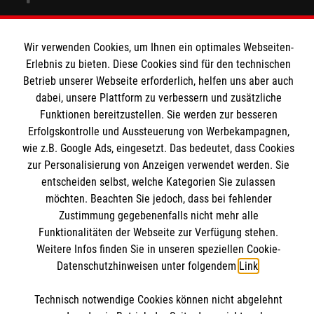
Produkte
Unsere Ziele
Kontakt
Wir verwenden Cookies, um Ihnen ein optimales Webseiten-
Erlebnis zu bieten. Diese Cookies sind für den technischen
Impressum
Malteser
Betrieb unserer Webseite erforderlich, helfen uns aber auch
Datenschutz
dabei, unsere Plattform zu verbessern und zusätzliche
Compliance
Funktionen bereitzustellen. Sie werden zur besseren
Malteser Werke
Erfolgskontrolle und Aussteuerung von Werbekampagnen,
Malteser Werke Jugend & Soziales
wie z.B. Google Ads, eingesetzt. Das bedeutet, dass Cookies
Kontakt
zur Personalisierung von Anzeigen verwendet werden. Sie
Jobs in der Jugendhilfe
entscheiden selbst, welche Kategorien Sie zulassen
möchten. Beachten Sie jedoch, dass bei fehlender
Malteser Werke gGmbH
Zustimmung gegebenenfalls nicht mehr alle
Lehr- und Trainingstischlerei
Funktionalitäten der Webseite zur Verfügung stehen.
Am Maximilianpark 3
Weitere Infos finden Sie in unseren speziellen Cookie-
Datenschutzhinweisen unter folgendem
Link
.
59071 Hamm
Technisch notwendige Cookies können nicht abgelehnt
Tel:
02381 - 81531